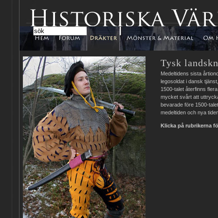
Tysk landskn
Medeltidens sista årtion
legosoldat i dansk tjäns
1500-talet återfinns fler
mycket svårt att uttryck
bevarade före 1500-talet
medeltiden och nya tide
Klicka på rubrikerna f