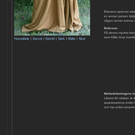
Eftersom spännet sitte
en annan person hjälpe
någon annan kvinna i 
Referens:
På denna mycket kända 
som håller ihop överk
Huvudduk
|
Surcot
|
Kjortel
|
Särk
|
Bälte
|
Skor
Mellanklänningens bä
Liksom för väskan är d
assessoarerna under k
och har enkel ornamen