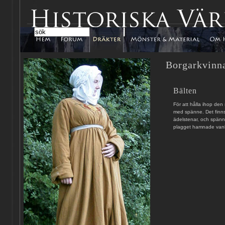
Borgarkvinna
Bälten
För att hålla ihop de
med spänne. Det finn
ädelstenar, och spänne
plagget hamnade vanli