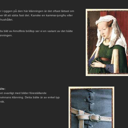
r i ryggen på den här klänningen är det oftast lättast om
r till att sätta fast det. Kanske en kammar-jungfru eller
hushållet.
bild av Arnolfinis bröllop ser vi en variant av det bälte
länningen.
lte:
et ovanligt med bilder föreställande
vinnans klänning. Detta bälte är av enkel typ
tik.