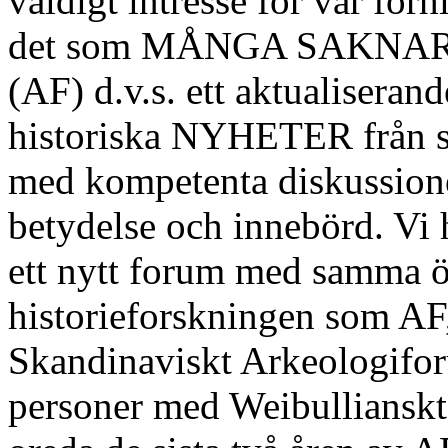
väldigt intresse för vår förh
det som MÅNGA SAKNAR f
(AF) d.v.s. ett aktualiseran
historiska NYHETER från så
med kompetenta diskussione
betydelse och innebörd. Vi 
ett nytt forum med samma öp
historieforskningen som AF,
Skandinaviskt Arkeologifo
personer med Weibullianskt