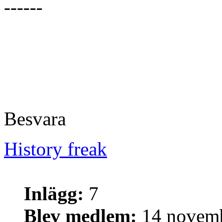
------
Besvara
History freak
Inlägg:
7
Blev medlem:
14 novemb