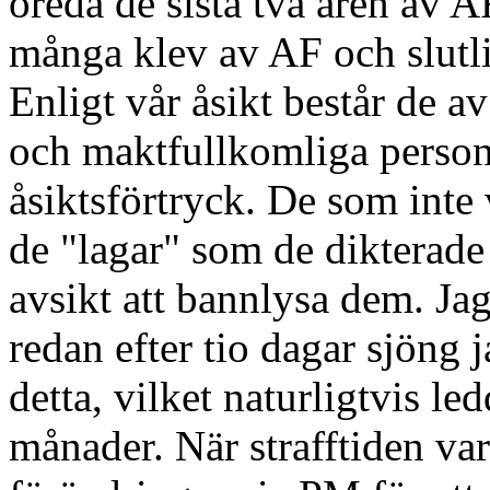
oreda de sista två åren av AF
många klev av AF och slutli
Enligt vår åsikt består de a
och maktfullkomliga person
åsiktsförtryck. De som inte vi
de "lagar" som de dikterade
avsikt att bannlysa dem. Jag
redan efter tio dagar sjöng 
detta, vilket naturligtvis led
månader. När strafftiden var