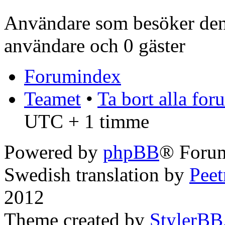
Användare som besöker denn
användare och 0 gäster
Forumindex
Teamet
•
Ta bort alla fo
UTC + 1 timme
Powered by
phpBB
® Forum
Swedish translation by
Pee
2012
Theme created by
StylerBB