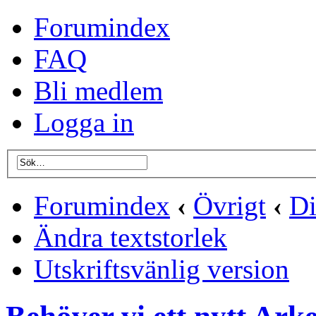
Forumindex
FAQ
Bli medlem
Logga in
Forumindex
‹
Övrigt
‹
Di
Ändra textstorlek
Utskriftsvänlig version