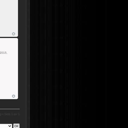
2015,
gg • Sida
1
av
1