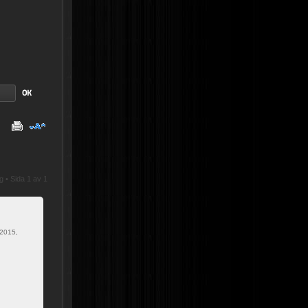
gg • Sida
1
av
1
2015,