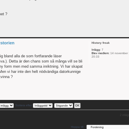
met ?
istorien
History freak
Inlägg:
7
Blev medlem:
14 november 
ig bland alla de som fortfarande läser
20:33
riva.). Detta är den chans som så många vill se bli
 i ny form men med samma inriktning. Vi har skapat
en vi har inte den helt nödvändiga datorkunnige
vinna ?
Sortera efter
2 inlä
Hoppa till: