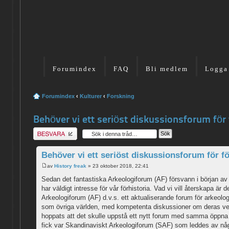
Forumindex
FAQ
Bli medlem
Logga
Forumindex
‹
Kulturer
‹
Forskning
Behöver vi ett seriöst diskussionsforum för 
Besvara
Behöver vi ett seriöst diskussionsforum för fö
av
History freak
» 23 oktober 2018, 22:41
Sedan det fantastiska Arkeologiforum (AF) försvann i början a
har väldigt intresse för vår förhistoria. Vad vi vill återskap
Arkeologiforum (AF) d.v.s. ett aktualiserande forum för arkeo
som övriga världen, med kompetenta diskussioner om deras ve
hoppats att det skulle uppstå ett nytt forum med samma öppna at
fick var Skandinaviskt Arkeologiforum (SAF) som leddes av nå