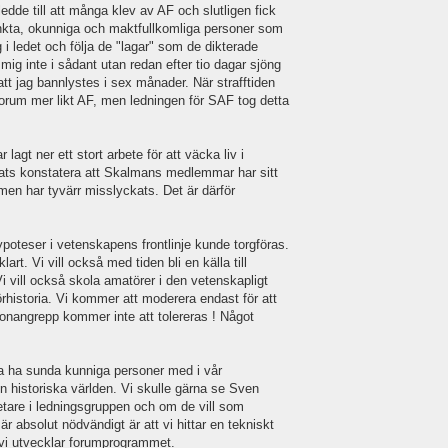
edde till att många klev av AF och slutligen fick
ränkta, okunniga och maktfullkomliga personer som
g i ledet och följa de "lagar" som de dikterade
mig inte i sådant utan redan efter tio dagar sjöng
 att jag bannlystes i sex månader. När strafftiden
t forum mer likt AF, men ledningen för SAF tog detta
lagt ner ett stort arbete för att väcka liv i
gats konstatera att Skalmans medlemmar har sitt
 men har tyvärr misslyckats. Det är därför
ypoteser i vetenskapens frontlinje kunde torgföras.
klart. Vi vill också med tiden bli en källa till
i vill också skola amatörer i den vetenskapligt
örhistoria. Vi kommer att moderera endast för att
sonangrepp kommer inte att tolereras ! Något
rna ha sunda kunniga personer med i vår
 historiska världen. Vi skulle gärna se Sven
are i ledningsgruppen och om de vill som
 absolut nödvändigt är att vi hittar en tekniskt
 vi utvecklar forumprogrammet.