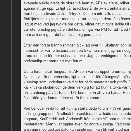
skapade väldig oreda de sista två åren av AFs existens, vilket l
ägarna att ge upp. Enligt vår åsikt består de av ett antal insk
från början utövade åsiktsförtryck. De som inte ville ställa in si
förföljdes hänsynslöst med avsikt att bannlysa dem. Jag finner 
jag ut med vad jag tyckte om detta, vilket naturligtvis ledde till
var ute föreslog jag då en del förändringar via PM för att få et
som anledning att då bannlysa mig permanent.
Efter den första bannlysningen gick jag över till Skalman och har 
intresset för vår förhistoria även på Skalman, men jag har nöd
stora intresse för mer nutida historia. Jag har verkligen försökt
nödvändigt att starta ett nytt forum.
Detta forum skall fungera likt AF som var ett öppet forum där h
Naturligtvis är ett vetenskapligt källkritiskt förhållningssätt själv
kunskap som underlättar väldigt för både amatörer och proffs. V
källkritiska skolan och ge dem verktyg för att kunna tolka vår f
hålla ordning på vårt forum. Där kommer vi att vara hårda. Per
åsiktsförtryck kommer inte att få förekomma !
Vad behöver vi då för att kunna starta detta forum ? Vi vill gä
ledningsgrupp som är allmänt respekterade av både oss och den
Lagman, KarlFredrik och AndreasE från gamla AF som medarbet
moderatorer. Men vi är öppna även för andra kunniga. Vad som är
ansvarig med gediget datorkunnande som kan bli vårt stöd när