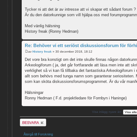
Tycker ni att det är av intresse att vi skapar ett sådant forum ?
Är du den datorkunnige som vill hjälpa oss med forumprogram
Med vänlig hälsning
History freak (Ronny Hedman)
Re: Behöver vi ett seriöst diskussionsforum för förh
av
History freak
» 30 december 2018, 18:12
Det vore bra konstigt om det inte skulle finnas någon datorkunn
Arkeologiforum ( ja, det går fortfarande att läsa men inte att sk
verklighet så vi kan få tillbaka det fantastiska Arkeologiforum
allt som behövs med tunga namn som garanterar seriositeten. M
som kan sköta diskussionsforumsprogrammet. Är du vår man/k
Hälsningar
Ronny Hedman ( F.d. projektledare för Fornbyn i Haninge)
Visa inlägg nyare än:
Besvara
Återgå till Forskning