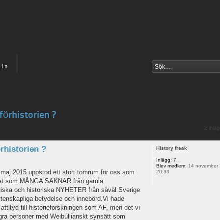
 in
förhistorien ?
2 inlä
rhistorien ?
History freak
Inlägg:
7
Blev medlem:
14 november 
v maj 2015 uppstod ett stort tomrum för oss som
20:33
a är det som MÅNGA SAKNAR från gamla
logiska och historiska NYHETER från såväl Sverige
tenskapliga betydelse och innebörd.Vi hade
tityd till historieforskningen som AF, men det vi
gra personer med Weibullianskt synsätt som