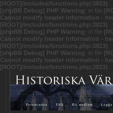
[ROOT]/includes/functions.php:3823)
[phpBB Debug] PHP Warning
: in file
[R
Cannot modify header information - hea
[ROOT]/includes/functions.php:3823)
[phpBB Debug] PHP Warning
: in file
[R
Cannot modify header information - hea
[ROOT]/includes/functions.php:3823)
[phpBB Debug] PHP Warning
: in file
[R
Cannot modify header information - hea
[ROOT]/includes/functions.php:3823)
Forumindex
FAQ
Bli medlem
Logga