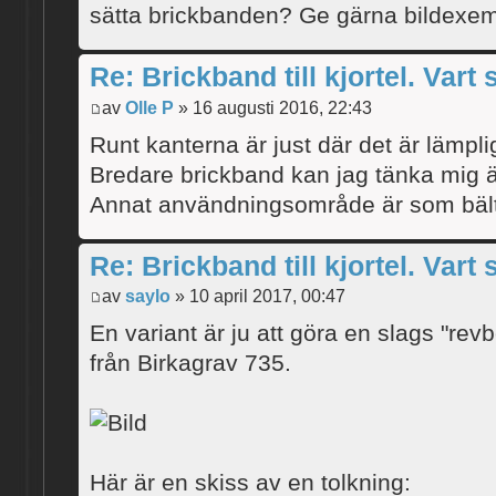
sätta brickbanden? Ge gärna bildexe
Re: Brickband till kjortel. Vart 
av
Olle P
» 16 augusti 2016, 22:43
Runt kanterna är just där det är lämplig
Bredare brickband kan jag tänka mig 
Annat användningsområde är som bäl
Re: Brickband till kjortel. Vart 
av
saylo
» 10 april 2017, 00:47
En variant är ju att göra en slags "rev
från Birkagrav 735.
Här är en skiss av en tolkning: