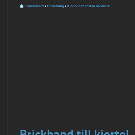
Forumindex
‹
Utrustning
‹
Kläder och textila hantverk
Brickband till kjortel.