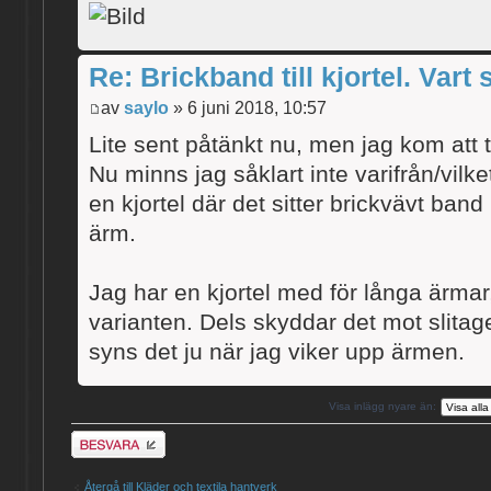
Re: Brickband till kjortel. Vart 
av
saylo
» 6 juni 2018, 10:57
Lite sent påtänkt nu, men jag kom att tä
Nu minns jag såklart inte varifrån/vilk
en kjortel där det sitter brickvävt band 
ärm.
Jag har en kjortel med för långa ärmar
varianten. Dels skyddar det mot slitage
syns det ju när jag viker upp ärmen.
Visa inlägg nyare än:
Besvara
Återgå till Kläder och textila hantverk