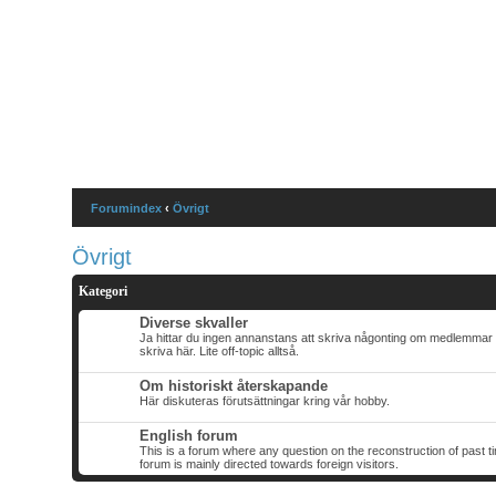
Forumindex
FAQ
Bli medlem
Logga
Forumindex
‹
Övrigt
Övrigt
Kategori
Diverse skvaller
Ja hittar du ingen annanstans att skriva någonting om medlemmar 
skriva här. Lite off-topic alltså.
Om historiskt återskapande
Här diskuteras förutsättningar kring vår hobby.
English forum
This is a forum where any question on the reconstruction of past 
forum is mainly directed towards foreign visitors.