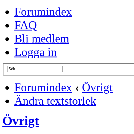
Forumindex
FAQ
Bli medlem
Logga in
Forumindex
‹
Övrigt
Ändra textstorlek
Övrigt