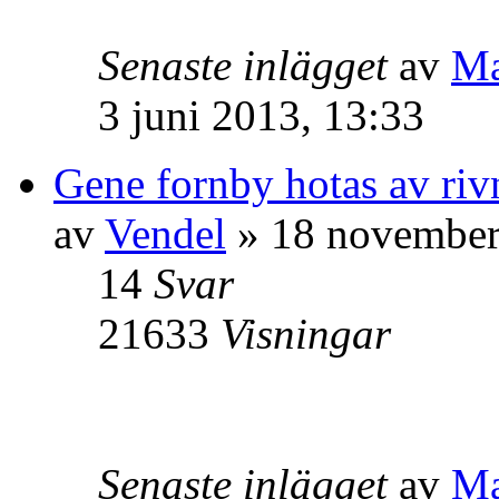
Senaste inlägget
av
Ma
3 juni 2013, 13:33
Gene fornby hotas av riv
av
Vendel
» 18 november
14
Svar
21633
Visningar
Senaste inlägget
av
Ma