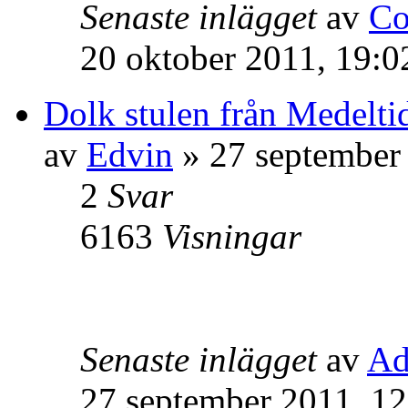
Senaste inlägget
av
Co
20 oktober 2011, 19:0
Dolk stulen från Medelti
av
Edvin
» 27 september
2
Svar
6163
Visningar
Senaste inlägget
av
Ad
27 september 2011, 12