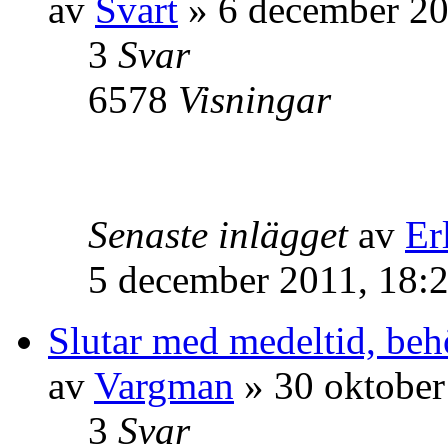
av
Svart
» 6 december 20
3
Svar
6578
Visningar
Senaste inlägget
av
Er
5 december 2011, 18:
Slutar med medeltid, beh
av
Vargman
» 30 oktober
3
Svar