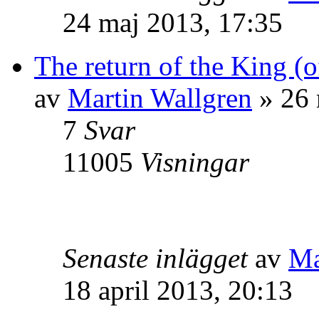
24 maj 2013, 17:35
The return of the King (
av
Martin Wallgren
» 26 
7
Svar
11005
Visningar
Senaste inlägget
av
Ma
18 april 2013, 20:13