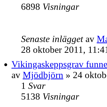
6898
Visningar
Senaste inlägget
av
Ma
28 oktober 2011, 11:4
Vikingaskeppsgrav funne
av
Mjödbjörn
» 24 oktob
1
Svar
5138
Visningar