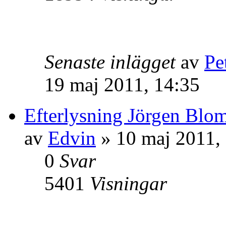
Senaste inlägget
av
Pe
19 maj 2011, 14:35
Efterlysning Jörgen Blom
av
Edvin
» 10 maj 2011,
0
Svar
5401
Visningar