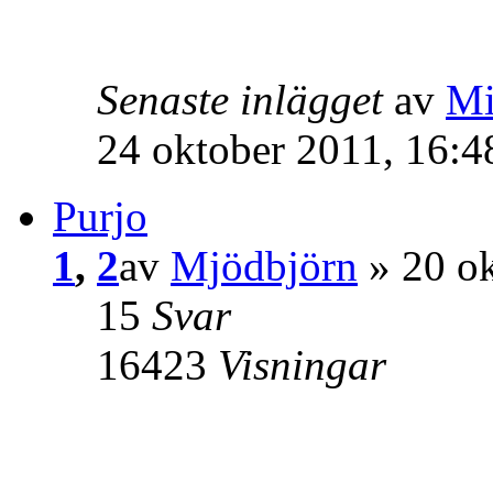
Senaste inlägget
av
Mi
24 oktober 2011, 16:4
Purjo
1
,
2
av
Mjödbjörn
» 20 ok
15
Svar
16423
Visningar