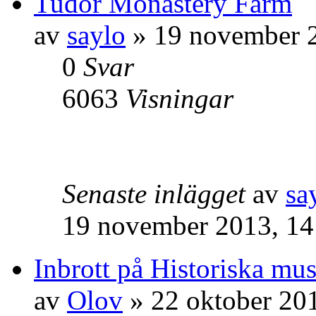
Tudor Monastery Farm
av
saylo
» 19 november 2
0
Svar
6063
Visningar
Senaste inlägget
av
sa
19 november 2013, 14
Inbrott på Historiska mu
av
Olov
» 22 oktober 20