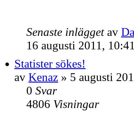
Senaste inlägget
av
Da
16 augusti 2011, 10:4
Statister sökes!
av
Kenaz
» 5 augusti 201
0
Svar
4806
Visningar