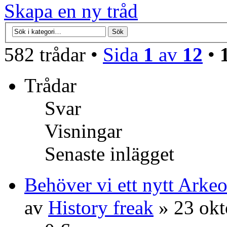
Skapa en ny tråd
582 trådar •
Sida
1
av
12
•
Trådar
Svar
Visningar
Senaste inlägget
Behöver vi ett nytt Arke
av
History freak
» 23 okt