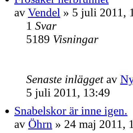
av
Vendel
» 5 juli 2011, 
1
Svar
5189
Visningar
Senaste inlägget
av
Ny
5 juli 2011, 13:49
Snabelskor är inne igen.
av
Öhrn
» 24 maj 2011, 