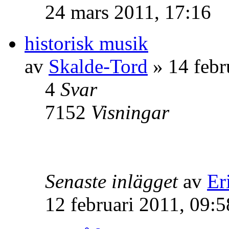
24 mars 2011, 17:16
historisk musik
av
Skalde-Tord
» 14 febr
4
Svar
7152
Visningar
Senaste inlägget
av
Er
12 februari 2011, 09:5