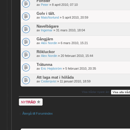
Fönster
av
Peter
» 8 april 2010, 07:10
Golv i tält.
av
MatsNorlund
» 5 april 2010, 20:59
Navelbägare
av
Ingemar
» 31 mars 2010, 18:04
Gångjärn
av
Alex Nordin
» 6 mars 2010, 15:21
Rökluckor
av
Alex Nordin
» 20 februari 2010, 15:44
Trätunna
av
Eric Hejdström
» 5 februari 2010, 20:35
Att laga mat i hölåda
av
Cederqvist
» 11 januari 2010, 18:59
Visa trådar nyare än:
Skapa en ny
tråd
Återgå till Forumindex