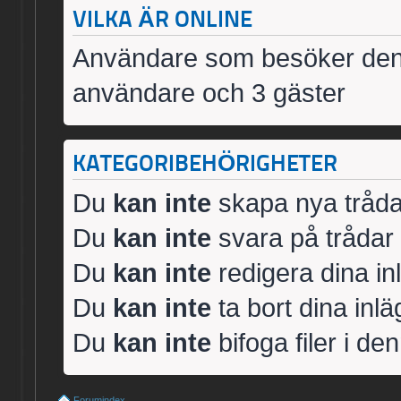
VILKA ÄR ONLINE
Användare som besöker denn
användare och 3 gäster
KATEGORIBEHÖRIGHETER
Du
kan inte
skapa nya tråda
Du
kan inte
svara på trådar 
Du
kan inte
redigera dina in
Du
kan inte
ta bort dina inl
Du
kan inte
bifoga filer i de
Forumindex