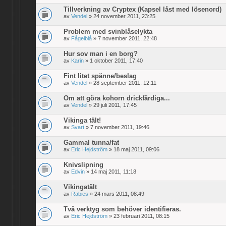
Tillverkning av Cryptex (Kapsel låst med lösenord)
av
Vendel
» 24 november 2011, 23:25
Problem med svinblåselykta
av
Fågelblå
» 7 november 2011, 22:48
Hur sov man i en borg?
av
Karin
» 1 oktober 2011, 17:40
Fint litet spänne/beslag
av
Vendel
» 28 september 2011, 12:11
Om att göra kohorn drickfärdiga...
av
Vendel
» 29 juli 2011, 17:45
Vikinga tält!
av
Svart
» 7 november 2011, 19:46
Gammal tunna/fat
av
Eric Hejdström
» 18 maj 2011, 09:06
Knivslipning
av
Edvin
» 14 maj 2011, 11:18
Vikingatält
av
Rabies
» 24 mars 2011, 08:49
Två verktyg som behöver identifieras.
av
Eric Hejdström
» 23 februari 2011, 08:15