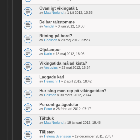
Ovanligt vikingatält.
av
MatsNorlund
» 1 juli 2012, 10:53
Delbar tältstomme
av
Vendel
» 3 juni 2012, 18:58
Ritning på bord?
av
Ceallach
» 20 maj 2012, 23:23
Oljelampor
av
Karin
» 18 maj 2012, 18:06
Vikingatida målad kista?
av
Vesuvius
» 23 maj 2012, 16:24
Laggade kärl
av
Heinrich H
» 2 april 2012, 18:42
Hur slog man rep på vikingatiden?
av
Hellman
» 30 mars 2012, 20:44
Personliga ägodelar
av
Peter
» 28 februari 2012, 07:17
Tältduk
av
MatsNorlund
» 19 januari 2012, 19:48
Täljsten
av
Helena Svensson
» 19 december 2011, 23:57