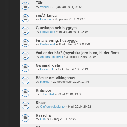
Tält
av
Vendel
» 21 januari 2011, 08:58
smÃ¶rknivar
av
Ingemar
» 28 januari 2011, 20:27
Gjutskopa och blygryta
av
kingvilhelm
» 15 januari 2011, 23:03
Finansiering, husbygge.
av
Cederqvist
» 11 oktober 2010, 08:29
Vad är det här? (mystiska järn bitar, bilder finns
av
Anders Lindkvist
» 3 oktober 2010, 20:05
Gammal kista
av
Heinrich H
» 1 oktober 2010, 17:19
Böcker om vikingahus.
av
Rabies
» 20 september 2010, 13:46
Kritpipor
av
Johan Käll
» 23 juli 2010, 19:05
Shack
av
Olof den gladlynte
» 9 juli 2010, 20:22
Ryssolja
av
Olov
» 12 maj 2010, 22:45