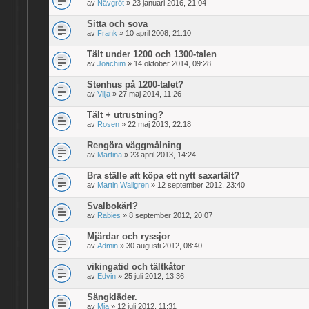
av
Nävgröt
» 23 januari 2016, 21:04
Sitta och sova
av
Frank
» 10 april 2008, 21:10
Tält under 1200 och 1300-talen
av
Joachim
» 14 oktober 2014, 09:28
Stenhus på 1200-talet?
av
Vilja
» 27 maj 2014, 11:26
Tält + utrustning?
av
Rosen
» 22 maj 2013, 22:18
Rengöra väggmålning
av
Martina
» 23 april 2013, 14:24
Bra ställe att köpa ett nytt saxartält?
av
Martin Wallgren
» 12 september 2012, 23:40
Svalbokärl?
av
Rabies
» 8 september 2012, 20:07
Mjärdar och ryssjor
av
Admin
» 30 augusti 2012, 08:40
vikingatid och tältkåtor
av
Edvin
» 25 juli 2012, 13:36
Sängkläder.
av
Mia
» 12 juli 2012, 11:31