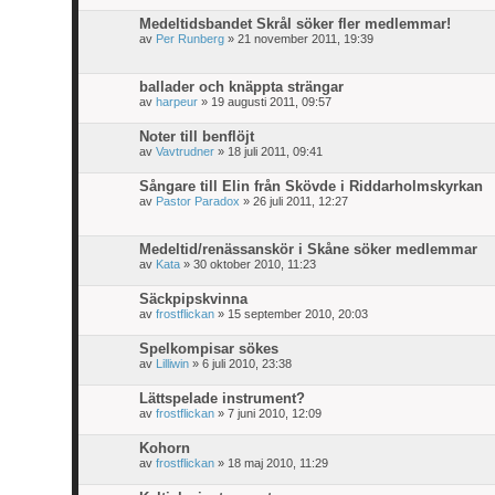
Medeltidsbandet Skrål söker fler medlemmar!
av
Per Runberg
» 21 november 2011, 19:39
ballader och knäppta strängar
av
harpeur
» 19 augusti 2011, 09:57
Noter till benflöjt
av
Vavtrudner
» 18 juli 2011, 09:41
Sångare till Elin från Skövde i Riddarholmskyrkan
av
Pastor Paradox
» 26 juli 2011, 12:27
Medeltid/renässanskör i Skåne söker medlemmar
av
Kata
» 30 oktober 2010, 11:23
Säckpipskvinna
av
frostflickan
» 15 september 2010, 20:03
Spelkompisar sökes
av
Lilliwin
» 6 juli 2010, 23:38
Lättspelade instrument?
av
frostflickan
» 7 juni 2010, 12:09
Kohorn
av
frostflickan
» 18 maj 2010, 11:29