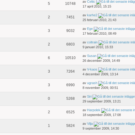
av
Celtic
5
10748
17 april 2010, 15:15
av
karhe2
2
7451
25 februari 2010, 21:43
av
Ege
3
9032
17 februari 2010, 08:49
av
coltrain
2
6803
9 januari 2010, 15:33
av
Susan
6
10510
26 december 2009, 14:49
av
V-kaos
3
7264
4 december 2009, 13:14
av
ugrash
3
6990
8 november 2009, 00:51
av
Siri
0
5268
29 september 2009, 13:21
av
Harpolek
2
6525
18 september 2009, 17:08
av
Vilja
1
5824
9 september 2009, 14:30