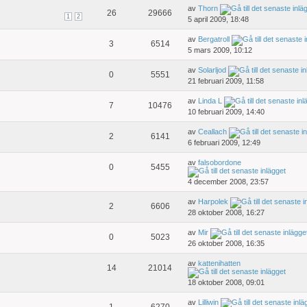
av
Thorn
26
29666
1
2
5 april 2009, 18:48
av
Bergatroll
3
6514
5 mars 2009, 10:12
av
Solarljod
0
5551
21 februari 2009, 11:58
av
Linda L
7
10476
10 februari 2009, 14:40
av
Ceallach
2
6141
6 februari 2009, 12:49
av
falsobordone
0
5455
4 december 2008, 23:57
av
Harpolek
2
6606
28 oktober 2008, 16:27
av
Mir
0
5023
26 oktober 2008, 16:35
av
kattenihatten
14
21014
18 oktober 2008, 09:01
av
Lilliwin