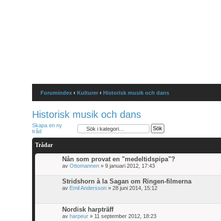
Forumindex
FAQ
Bli medlem
Logga
Forumindex
‹
Kulturer
‹
Historisk musik och dans
Historisk musik och dans
Skapa en ny
tråd
Trådar
Nån som provat en "medeltidspipa"?
av
Ottomannen
» 9 januari 2012, 17:43
Stridshorn à la Sagan om Ringen-filmerna
av
Emil Andersson
» 28 juni 2014, 15:12
Nordisk harpträff
av
harpeur
» 11 september 2012, 18:23