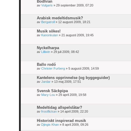
Bodhran
av
Vulgaris
» 29 september 2009, 07:20
Arabisk medeltidsmusik?
av
Bergatroll
» 12 augusti 2009, 18:21
Musik sökes!
av
Kanonkulan
» 21 augusti 2009, 19:45
Nyckelharpa
av
Lilliwin
» 29 juli 2009, 08:42
Ballo rodó
av
Christer Furberg
» 5 augusti 2009, 14:59
Kantelens opprinnelse (og byggeguider)
av
Jardar
» 13 maj 2009, 17:51
Svensk Säckpipa
av
Mary-Lou
» 29 april 2009, 19:58
Medeltidag allspelslåtar?
av
frostflickan
» 14 april 2009, 22:20
Historiskt inspirerad musik
av
Djingis Khan
» 8 april 2009, 09:26