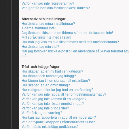
Varför kan jag inte registrera mig?
Vad gör “Ta bort alla forumcookies”-länken?
Alternativ och inställningar
Hur ändrar jag mina inställningar?
Tiderna stämmer inte!
Jag ändrade tidszon men tiderna stämmer fortfarande inte!
Mitt språk finns inte med i listan!
Hur kan jag visa en bild tillsammans med mitt användarnamn?
Hur ändrar jag min titel?
När jag försöker skicka e-post till en användare så kräver forumet att
in?
Tråd- och inläggsfrågor
Hur skapar jag en ny tråd i en kategori?
Hur ändrar och raderar jag inlägg?
Hur lägger jag till en signatur till mitt inlägg?
Hur skapar jag en omröstning?
Hur redigerar eller tar jag bort en omröstning?
Varför kan jag inte lägga till fler omröstningsalternativ?
Varför kan jag inte komma åt en kategori?
Varför kan jag inte rösta i omröstningar?
Varför kan jag inte bifoga filer?
Varför fick jag en varning?
Hur kan jag rapportera inlägg till en moderator?
Vad är “Spara”-knappen i trådformuläret till för?
Varför måste mitt inlägg godkännas?