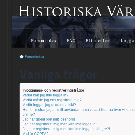
Forumindex
FAQ
Bli medlem
Logga
Forumindex
Vanliga frågor
Inloggnings- och registreringsfrågor
Varför kan jag inte logga in?
Varför måste jag ens registrera mig?
Varför loggas jag ut automatiskt?
Hur förhindrar jag att mitt användarnamn visas i listorna över vilka s
online?
Jag har glömt bort mitt lösenord!
Jag har registrerat mig men kan inte logga in!
Jag har registrerat mig men kan inte logga in längre?!
Vad är COPPA?